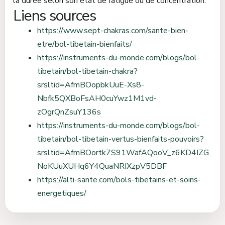
la durée selon son état de fatigue ou de concentration.
Liens sources
https://www.sept-chakras.com/sante-bien-
etre/bol-tibetain-bienfaits/
https://instruments-du-monde.com/blogs/bol-
tibetain/bol-tibetain-chakra?
srsltid=AfmBOopbkUuE-Xs8-
Nbfk5QXBoFsAH0cuYwz1M1vd-
zOgrQnZsuY136s
https://instruments-du-monde.com/blogs/bol-
tibetain/bol-tibetain-vertus-bienfaits-pouvoirs?
srsltid=AfmBOortk7S91WafAQooV_z6KD4IZG
NoKUuXUHq6Y4QuaNRIXzpV5DBF
https://alti-sante.com/bols-tibetains-et-soins-
energetiques/