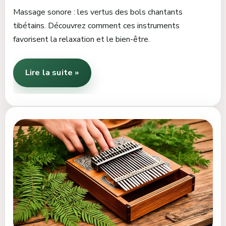
Massage sonore : les vertus des bols chantants
tibétains. Découvrez comment ces instruments
favorisent la relaxation et le bien-être.
Lire la suite »
Est-
ce
que
le
Kalimba
est
un
instrument