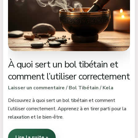
sert
un
bol
tibétain
et
comment
l’utiliser
correctement
À quoi sert un bol tibétain et
comment l’utiliser correctement
Laisser un commentaire
/
Bol Tibétain
/
Kela
Découvrez à quoi sert un bol tibétain et comment
l’utiliser correctement. Apprenez à en tirer parti pour la
relaxation et le bien-être.
Lire la suite »