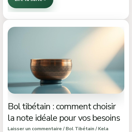
Bol
tibétain
:
comment
choisir
la
note
idéale
pour
vos
Bol tibétain : comment choisir
besoins
la note idéale pour vos besoins
Laisser un commentaire
/
Bol Tibétain
/
Kela