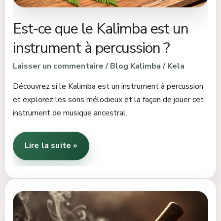
à
percussion
Est-ce que le Kalimba est un
?
instrument à percussion ?
Laisser un commentaire
/
Blog Kalimba
/
Kela
Découvrez si le Kalimba est un instrument à percussion
et explorez les sons mélodieux et la façon de jouer cet
instrument de musique ancestral.
Lire la suite »
À
quoi