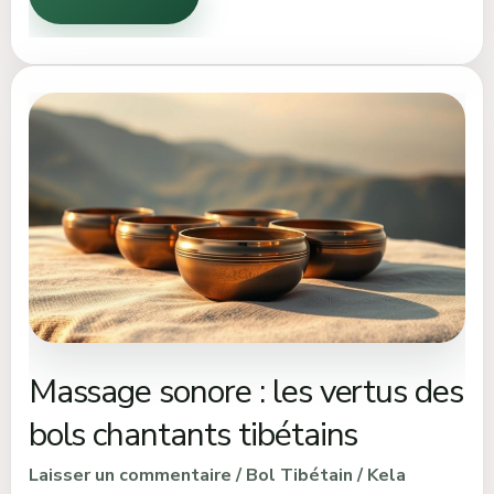
Massage
sonore
:
les
vertus
des
bols
chantants
tibétains
Massage sonore : les vertus des
bols chantants tibétains
Laisser un commentaire
/
Bol Tibétain
/
Kela