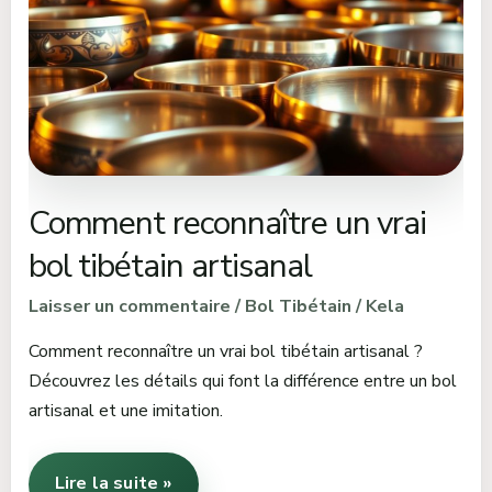
vrai
bol
tibétain
artisanal
Comment reconnaître un vrai
bol tibétain artisanal
Laisser un commentaire
/
Bol Tibétain
/
Kela
Comment reconnaître un vrai bol tibétain artisanal ?
Découvrez les détails qui font la différence entre un bol
artisanal et une imitation.
Lire la suite »