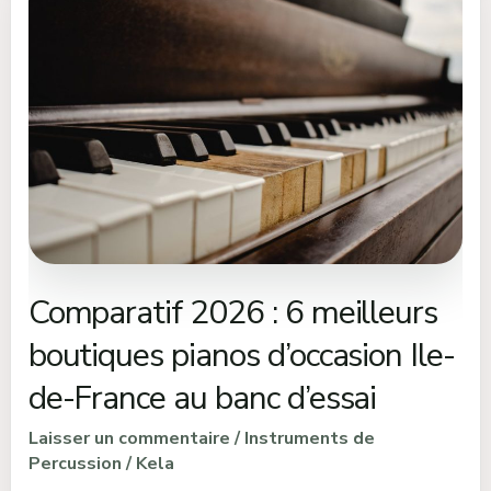
2026
:
6
meilleurs
boutiques
pianos
d’occasion
Ile-
de-
France
Comparatif 2026 : 6 meilleurs
au
banc
boutiques pianos d’occasion Ile-
d’essai
de-France au banc d’essai
Laisser un commentaire
/
Instruments de
Percussion
/
Kela