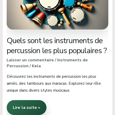
de
percussion
les
plus
populaires
?
Quels sont les instruments de
percussion les plus populaires ?
Laisser un commentaire
/
Instruments de
Percussion
/
Kela
Découvrez les instruments de percussion les plus
aimés, des tambours aux maracas. Explorez leur rôle
unique dans divers styles musicaux.
Lire la suite »