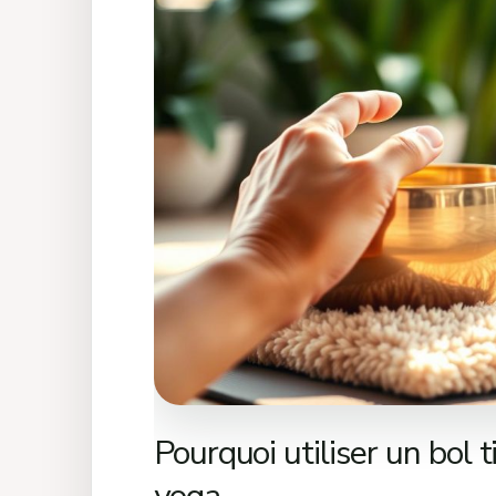
utiliser
un
bol
tibétain
dans
vos
séances
de
yoga
Pourquoi utiliser un bol 