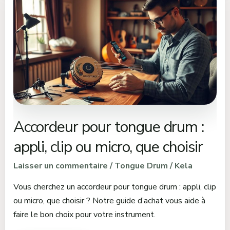
pour
tongue
drum
:
appli,
clip
ou
micro,
que
Accordeur pour tongue drum :
choisir
appli, clip ou micro, que choisir
Laisser un commentaire
/
Tongue Drum
/
Kela
Vous cherchez un accordeur pour tongue drum : appli, clip
ou micro, que choisir ? Notre guide d’achat vous aide à
faire le bon choix pour votre instrument.