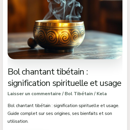
chantant
tibétain
:
signification
spirituelle
et
usage
Bol chantant tibétain :
signification spirituelle et usage
Laisser un commentaire
/
Bol Tibétain
/
Kela
Bol chantant tibétain : signification spirituelle et usage.
Guide complet sur ses origines, ses bienfaits et son
utilisation.