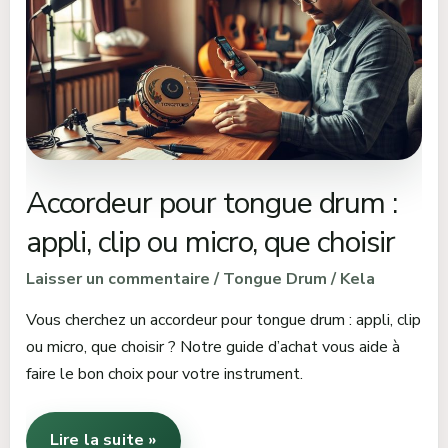
drum
:
appli,
clip
ou
micro,
que
Accordeur pour tongue drum :
choisir
appli, clip ou micro, que choisir
Laisser un commentaire
/
Tongue Drum
/
Kela
Vous cherchez un accordeur pour tongue drum : appli, clip
ou micro, que choisir ? Notre guide d’achat vous aide à
faire le bon choix pour votre instrument.
Lire la suite »