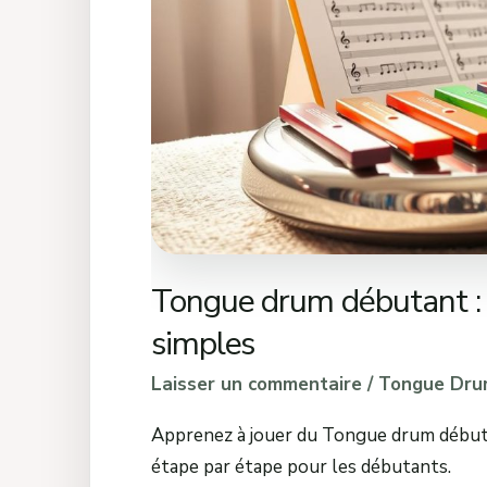
et
exercices
simples
Tongue drum débutant : 
simples
Laisser un commentaire
/
Tongue Dru
Apprenez à jouer du Tongue drum débutan
étape par étape pour les débutants.