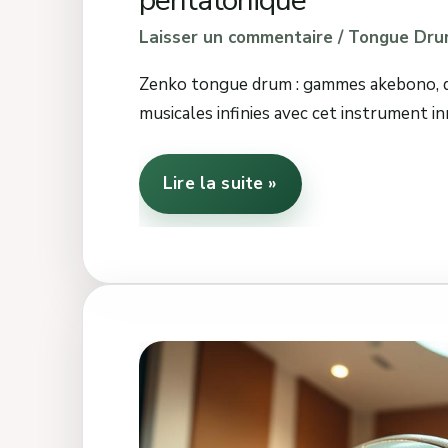
pentatonique
Laisser un commentaire
/
Tongue Dru
Zenko tongue drum : gammes akebono, d 
musicales infinies avec cet instrument i
Lire la suite »
Steel
tongue
drum
: