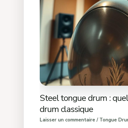
quelle
différence
avec
un
tongue
drum
classique
Steel tongue drum : quel
drum classique
Laisser un commentaire
/
Tongue Dru