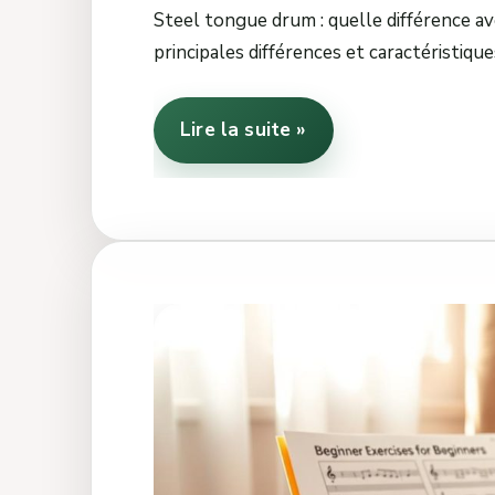
Steel tongue drum : quelle différence a
principales différences et caractéristique
Lire la suite »
Tongue
drum
débutant
:
premières
notes