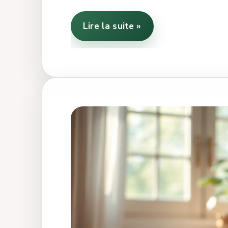
Lire la suite »
Guide
complet
pour
choisir
un
tongue
drum