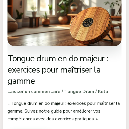
do
majeur
:
exercices
pour
maîtriser
la
Tongue drum en do majeur :
gamme
exercices pour maîtriser la
gamme
Laisser un commentaire
/
Tongue Drum
/
Kela
« Tongue drum en do majeur : exercices pour maîtriser la
gamme. Suivez notre guide pour améliorer vos
compétences avec des exercices pratiques. »