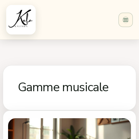
Aller
au
contenu
Gamme musicale
Tongue
drum
en