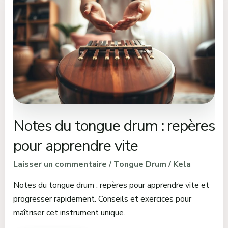
du
tongue
drum
:
repères
pour
apprendre
vite
Notes du tongue drum : repères
pour apprendre vite
Laisser un commentaire
/
Tongue Drum
/
Kela
Notes du tongue drum : repères pour apprendre vite et
progresser rapidement. Conseils et exercices pour
maîtriser cet instrument unique.