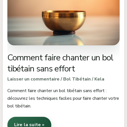
un
bol
tibétain
sans
effort
Comment faire chanter un bol
tibétain sans effort
Laisser un commentaire
/
Bol Tibétain
/
Kela
Comment faire chanter un bol tibétain sans effort :
découvrez les techniques faciles pour faire chanter votre
bol tibétain.
Lire la suite »