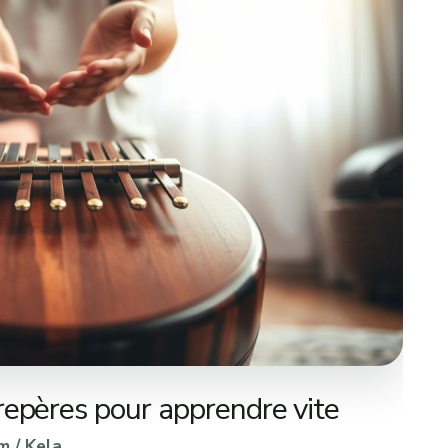
repères pour apprendre vite
m
/
Kela